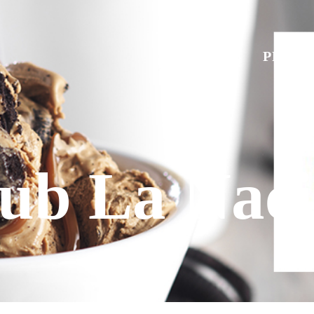
PROD
ub La Nac