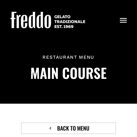
Skip
to
content
Togg
Navi
PRODUTOS
RESTAURANT MENU
ONDE ESTAMOS
MAIN COURSE
NÓS
BACK TO MENU